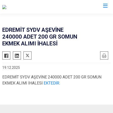
Van
EDREMİT SYDV AŞEVİNE
240000 ADET 200 GR SOMUN
Bahçesaray
Gürpınar
EKMEK ALIMI İHALESİ
Başkale
Muradiye
Çaldıran
Özalp
Çatak
Saray
19.12.2025
Edremit
İpekyolu
EDREMİT SYDV AŞEVİNE 240000 ADET 200 GR SOMUN
Erciş
Tuşba
EKMEK ALIMI İHALESİ
EKTEDİR.
Gevaş