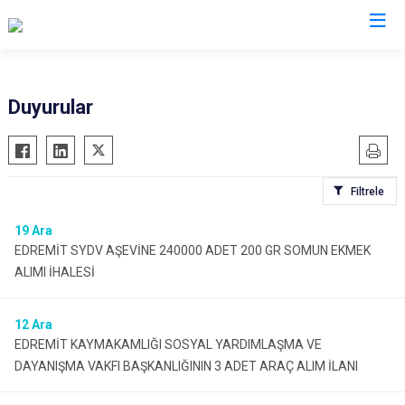
Van
Duyurular
Bahçesaray
Gürpınar
Başkale
Muradiye
Filtrele
Çaldıran
Özalp
Çatak
Saray
19
Ara
EDREMİT SYDV AŞEVİNE 240000 ADET 200 GR SOMUN EKMEK
Edremit
İpekyolu
ALIMI İHALESİ
Erciş
Tuşba
Gevaş
12
Ara
EDREMİT KAYMAKAMLIĞI SOSYAL YARDIMLAŞMA VE
DAYANIŞMA VAKFI BAŞKANLIĞININ 3 ADET ARAÇ ALIM İLANI